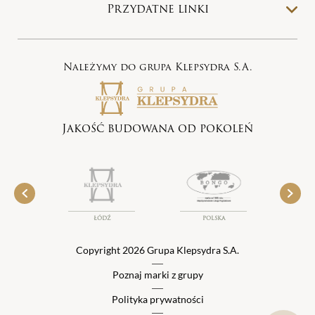
Przydatne linki
Należymy do grupa Klepsydra S.A.
Jakość budowana od pokoleń
N
ŁÓDŹ
POLSKA
Copyright 2026 Grupa Klepsydra S.A.
Poznaj marki z grupy
Polityka prywatności