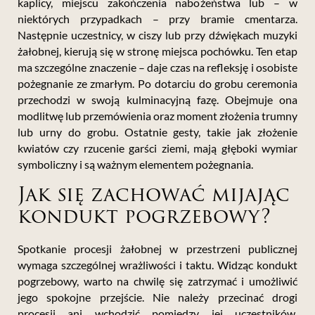
kaplicy, miejscu zakończenia nabożeństwa lub – w
niektórych przypadkach – przy bramie cmentarza.
Następnie uczestnicy, w ciszy lub przy dźwiękach muzyki
żałobnej, kierują się w stronę miejsca pochówku. Ten etap
ma szczególne znaczenie – daje czas na refleksję i osobiste
pożegnanie ze zmarłym. Po dotarciu do grobu ceremonia
przechodzi w swoją kulminacyjną fazę. Obejmuje ona
modlitwę lub przemówienia oraz moment złożenia trumny
lub urny do grobu. Ostatnie gesty, takie jak złożenie
kwiatów czy rzucenie garści ziemi, mają głęboki wymiar
symboliczny i są ważnym elementem pożegnania.
Jak się zachować mijając
kondukt pogrzebowy?
Spotkanie procesji żałobnej w przestrzeni publicznej
wymaga szczególnej wrażliwości i taktu. Widząc kondukt
pogrzebowy, warto na chwilę się zatrzymać i umożliwić
jego spokojne przejście. Nie należy przecinać drogi
procesji ani wchodzić pomiędzy jej uczestników.